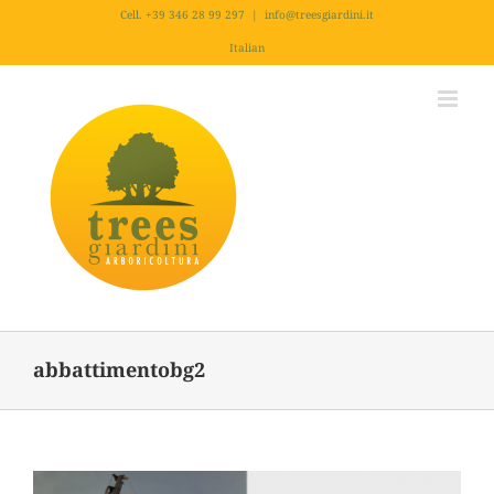
Salta
Cell. +39 346 28 99 297
|
info@treesgiardini.it
al
Italian
contenuto
abbattimentobg2